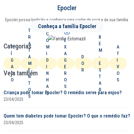
Epocler
Epocler possui tradição e confiança para cuidar de você e da sua família.
Conheça a família Epocler
T
C
R
B
O
E
A
E
Categorias
F
M
X
A
T
M
Í
I
A
T
A
D
-
G
D
G
I
M
O
E
A
I
E
V
E
R
S
Veja também
D
N
R
O
N
T
O
H
O
S
T
A
A
S
O
R
Criança pode tomar Epocler? O remédio serve para enjoo?
S
S
23/04/2025
Quem tem diabetes pode tomar Epocler? O que o remédio faz?
23/04/2025