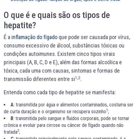
O que é e quais são os tipos de
hepatite?
É a
inflamação do fígado
que pode ser causada por vírus,
consumo excessivo de álcool, substâncias tóxicas ou
condições autoimunes. Existem cinco tipos virais
principais (A, B, C, D e E), além das formas alcoólica e
tóxica, cada uma com causas, sintomas e formas de
1,2
transmissão diferentes entre si
.
Entenda como cada tipo de hepatite se manifesta:
A
: transmitida por água e alimentos contaminados, costuma ser
1
de curta duração e o organismo se recupera sozinho
;
B
: transmitida pelo sangue e fluidos corporais, pode se tornar
crônica e evoluir para cirrose ou câncer de fígado quando não
2
tratada
;
C
: transmitida principalmente pelo sangue contaminado, é a