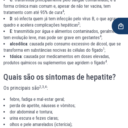
forma crônica mais comum e, apesar de não ter vacina, tem
4
tratamento com até 95% de cura
;
D
: só infecta quem já tem infecção pelo vírus B, o que agrava o
2
quadro e acelera complicações hepáticas
;
E
: transmitida por água e alimentos contaminados, geralmente
4
tem evolução leve, mas pode ser grave em gestantes
;
alcoólica
: causada pelo consumo excessivo de álcool, que se
1
transforma em substâncias nocivas às células do fígado
;
tóxica
: causada por medicamentos em doses elevadas,
4
produtos químicos ou suplementos que agridem o fígado
.
Quais são os sintomas de hepatite?
2,3,4
Os principais são
:
febre, fadiga e mal-estar geral;
perda de apetite, náuseas e vômitos;
dor abdominal e tontura;
urina escura e fezes claras;
olhos e pele amarelados (icterícia);