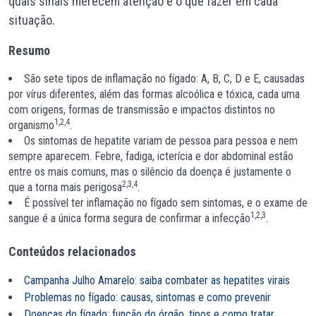
quais sinais merecem atenção e o que fazer em cada
situação.
Resumo
São sete tipos de inflamação no fígado: A, B, C, D e E, causadas
por vírus diferentes, além das formas alcoólica e tóxica, cada uma
com origens, formas de transmissão e impactos distintos no
1,2,4
organismo
.
Os sintomas de hepatite variam de pessoa para pessoa e nem
sempre aparecem. Febre, fadiga, icterícia e dor abdominal estão
entre os mais comuns, mas o silêncio da doença é justamente o
2,3,4
que a torna mais perigosa
.
É possível ter inflamação no fígado sem sintomas, e o exame de
1,2,3
sangue é a única forma segura de confirmar a infecção
.
Conteúdos relacionados
Campanha Julho Amarelo: saiba combater as hepatites virais
Problemas no fígado: causas, sintomas e como prevenir
Doenças do fígado: função do órgão, tipos e como tratar