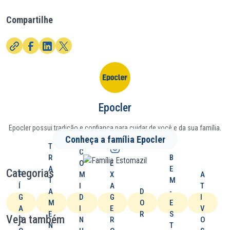
Compartilhe
Epocler
Epocler possui tradição e confiança para cuidar de você e da sua família.
Conheça a família Epocler
T
C
R
B
O
E
A
E
Categorias
F
M
X
A
T
M
Í
I
A
T
A
D
-
G
D
G
I
M
O
E
A
I
E
V
E
R
S
Veja também
D
N
R
O
N
T