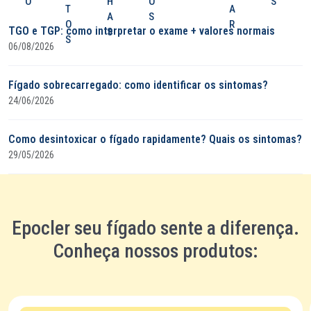
O
H
O
S
T
A
A
S
O
R
TGO e TGP: como interpretar o exame + valores normais
S
S
06/08/2026
Fígado sobrecarregado: como identificar os sintomas?
24/06/2026
Como desintoxicar o fígado rapidamente? Quais os sintomas?
29/05/2026
Epocler seu fígado sente a diferença.
Conheça nossos produtos: