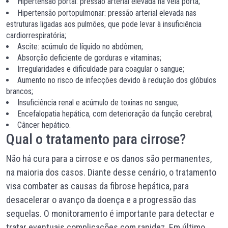
Hipertensão portal: pressão arterial elevada na
veia porta
;
Hipertensão portopulmonar: pressão arterial elevada nas
estruturas ligadas aos pulmões, que pode levar à insuficiência
cardiorrespiratória;
Ascite: acúmulo de líquido no abdômen;
Absorção deficiente de gorduras e vitaminas;
Irregularidades e dificuldade para coagular o sangue;
Aumento no risco de infecções devido à redução dos glóbulos
brancos;
Insuficiência renal e acúmulo de toxinas no sangue;
Encefalopatia hepática, com deterioração da função cerebral;
Câncer hepático.
Qual o tratamento para cirrose?
Não há cura para a cirrose e os danos são permanentes,
na maioria dos casos. Diante desse cenário, o tratamento
visa combater as causas da fibrose hepática, para
desacelerar o avanço da doença e a progressão das
sequelas. O monitoramento é importante para detectar e
tratar eventuais complicações com rapidez. Em último