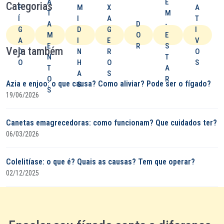
A
E
Categorias
F
M
X
A
T
M
Í
I
A
T
A
D
-
G
D
G
I
M
O
E
A
I
E
V
E
R
S
Veja também
D
N
R
O
N
T
O
H
O
S
T
A
A
S
O
R
Azia e enjoo: o que causa? Como aliviar? Pode ser o fígado?
S
S
19/06/2026
Canetas emagrecedoras: como funcionam? Que cuidados ter?
06/03/2026
Colelitíase: o que é​? Quais as causas? Tem que operar?
02/12/2025