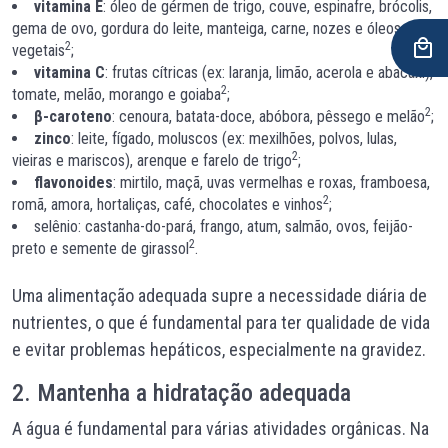
vitamina E
: óleo de gérmen de trigo, couve, espinafre, brócolis,
gema de ovo, gordura do leite, manteiga, carne, nozes e óleos
2
vegetais
;
vitamina C
: frutas cítricas (ex: laranja, limão, acerola e abacaxi),
2
tomate, melão, morango e goiaba
;
2
β-caroteno
: cenoura, batata-doce, abóbora, pêssego e melão
;
zinco
: leite, fígado, moluscos (ex: mexilhões, polvos, lulas,
2
vieiras e mariscos), arenque e farelo de trigo
;
flavonoides
: mirtilo, maçã, uvas vermelhas e roxas, framboesa,
2
romã, amora, hortaliças, café, chocolates e vinhos
;
selênio: castanha-do-pará, frango, atum, salmão, ovos, feijão-
2
preto e semente de girassol
.
Uma alimentação adequada supre a necessidade diária de
nutrientes, o que é fundamental para ter qualidade de vida
e evitar problemas hepáticos, especialmente na gravidez.
2. Mantenha a hidratação adequada
A água é fundamental para várias atividades orgânicas. Na