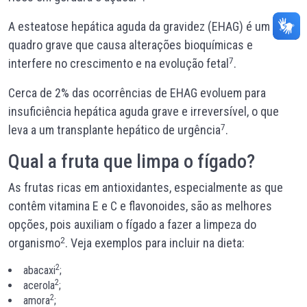
A esteatose hepática aguda da gravidez (EHAG) é um
quadro grave que causa alterações bioquímicas e
7
interfere no crescimento e na evolução fetal
.
Cerca de 2% das ocorrências de EHAG evoluem para
insuficiência hepática aguda grave e irreversível, o que
7
leva a um transplante hepático de urgência
.
Qual a fruta que limpa o fígado?
As frutas ricas em antioxidantes, especialmente as que
contêm vitamina E e C e flavonoides, são as melhores
opções, pois auxiliam o fígado a fazer a limpeza do
2
organismo
. Veja exemplos para incluir na dieta:
2
abacaxi
;
2
acerola
;
2
amora
;