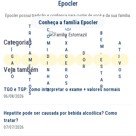
Epocler
Epocler possui tradição e confiança para cuidar de você e da sua família.
Conheça a família Epocler
T
C
R
B
O
E
A
E
Categorias
F
M
X
A
T
M
Í
I
A
T
A
D
-
G
D
G
I
M
O
E
A
I
E
V
E
R
S
Veja também
D
N
R
O
N
T
O
H
O
S
T
A
A
S
O
R
TGO e TGP: como interpretar o exame + valores normais
S
S
06/08/2026
Hepatite pode ser causada por bebida alcoólica? Como
tratar?
07/07/2026