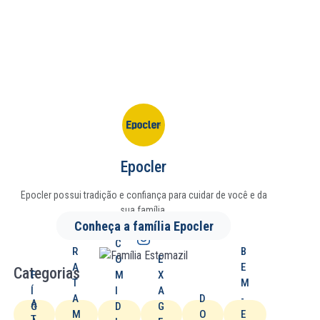
Epocler
Epocler possui tradição e confiança para cuidar de você e da
sua família.
Conheça a família Epocler
T
C
R
B
O
E
A
E
Categorias
F
M
X
T
M
Í
I
A
A
D
-
A
G
D
G
M
O
E
T