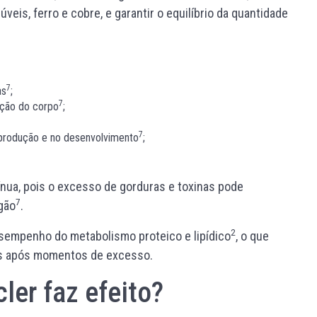
veis, ferro e cobre, e garantir o equilíbrio da quantidade
7
as
;
7
ação do corpo
;
7
eprodução e no desenvolvimento
;
nua, pois o excesso de gorduras e toxinas pode
7
gão
.
2
esempenho do metabolismo proteico e lipídico
, o que
cos após momentos de excesso.
er faz efeito?