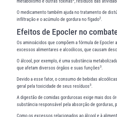
metabolismo e outras toxinas
, resíduos das ativida
O medicamento também ajuda no tratamento de distúr
2
infiltração e o acúmulo de gordura no fígado
.
Efeitos de Epocler no combat
Os aminoácidos que compõem a fórmula de Epocler a
excessos alimentares e alcoólicos, que causam desc
O álcool, por exemplo, é uma substância metabolizada
3
que afetam diversos órgãos e suas funções
.
Devido a esse fator, o consumo de bebidas alcoólica
3
geral pela toxicidade de seus resíduos
.
A digestão de comidas gordurosas exige mais dos órgã
substância responsável pela absorção de gorduras, 
Como os excessos relacionados ao álcool e à aliment