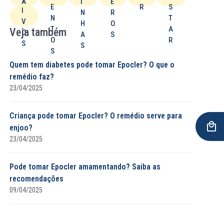
A
I
E
E
R
S
I
D
N
R
N
T
V
O
H
O
T
A
Veja também
O
A
S
O
R
S
S
S
Quem tem diabetes pode tomar Epocler? O que o
remédio faz?
23/04/2025
Criança pode tomar Epocler? O remédio serve para
enjoo?
23/04/2025
Pode tomar Epocler amamentando? Saiba as
recomendações
09/04/2025