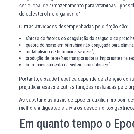
ser o local de armazenamento para vitaminas lipossolú
7
de colesterol no organismo
.
Outras atividades desempenhadas pelo órgão são:
síntese de fatores de coagulação do sangue e de proteín
quebra do heme em bilirrubina não conjugada para elimin
7
metabolismo de hormônios sexuais
;
produção de proteínas transportadoras importantes na r
7
bom funcionamento do sistema imunológico
.
Portanto, a saúde hepática depende de atenção contí
prejudicar essas e outras funções realizadas pelo ór
As substâncias ativas de Epocler auxiliam no bom d
melhora a digestão e alivia os desconfortos gástri
Em quanto tempo o Epocl