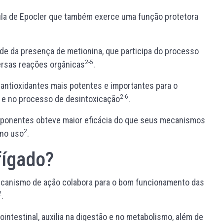
ula de Epocler que também exerce uma função protetora
e da presença de metionina, que participa do processo
2-5
ersas reações orgânicas
.
 antioxidantes mais potentes e importantes para o
2-6
s e no processo de desintoxicação
.
mponentes obteve maior eficácia do que seus mecanismos
2
 no uso
.
fígado?
ecanismo de ação colabora para o bom funcionamento das
2
.
intestinal, auxilia na digestão e no metabolismo, além de