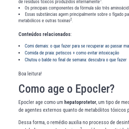
1
de resíduos tóxicos produzidos internamente
.
Os principais componentes da fórmula são três aminoácido
Essas substâncias agem principalmente sobre o fígado par
2
metabólicos e outras toxinas
.
Conteúdos relacionados
:
Comi demais: o que fazer para se recuperar ao passar ma
Comida de praia: petiscos + como evitar intoxicação
Chutou o balde no final de semana: descubra o que fazer
Boa leitura!
Como age o Epocler?
Epocler age como um
hepatoprotetor
, um tipo de me
de agentes externos quanto de metabólitos tóxicos 
Dessa forma, o remédio auxilia no processo de desin
2