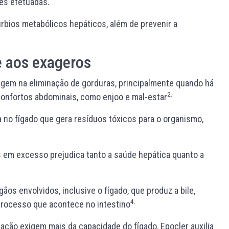
des efetuadas.
bios metabólicos hepáticos, além de prevenir a
e aos exageros
gem na eliminação de gorduras, principalmente quando há
2
.
onfortos abdominais, como enjoo e mal-estar
 no fígado que gera resíduos tóxicos para o organismo,
s em excesso prejudica tanto a saúde hepática quanto a
os envolvidos, inclusive o fígado, que produz a bile,
4
.
processo que acontece no intestino
ação exigem mais da capacidade do fígado, Epocler auxilia