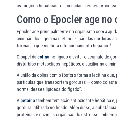
as funções hepáticas relacionadas a esses processo
Como o Epocler age no
Epocler age principalmente no organismo com a ajuda 
aminoácidos agem na metabolização das gorduras ac
2
toxinas, o que melhora o funcionamento hepático
.
O papel da
colina
no fígado é evitar o acúmulo de gor
distúrbios metabólicos hepáticos, e auxiliar na elim
A união da colina com o fósforo forma a lecitina que, 
partículas que transportam gorduras — como colester
2
normal desses lipídeos do fígado
.
A
betaína
também tem ação antioxidante hepática e, ju
gordura infiltrada no fígado. Além disso, a substânci
proteínas e enzimas orgânicas do estresse ambienta