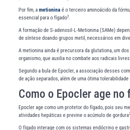
Por fim, a
metionina
é o terceiro aminoácido da fórm
2
essencial para o fígado
.
A formação de S-adenosil-L-Metionina (SAMe) depend
de síntese doando grupos metil, necessários em div
A metionina ainda é precursora da glutationa, um dos
organismo, que auxilia no combate aos radicais livre
Segundo a bula de Epocler, a associação desses co
de ação separados, além de uma ótima tolerabilidade
Como o Epocler age no 
Epocler age como um protetor do fígado, pois seu m
atividades hepáticas e previne o acúmulo de gordura
O fígado interage com os sistemas endócrino e gastro