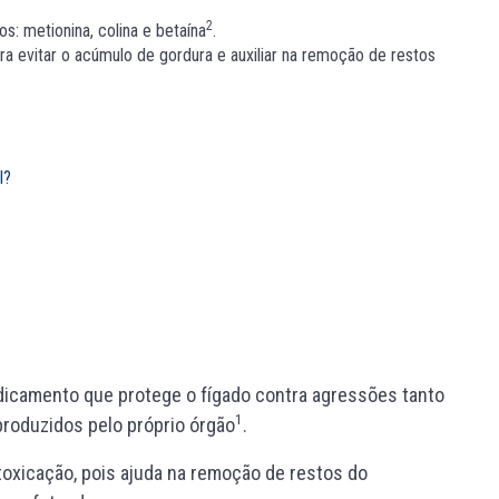
2
s: metionina, colina e betaína
.
a evitar o acúmulo de gordura e auxiliar na remoção de restos
l?
dicamento que protege o fígado contra agressões tanto
1
produzidos pelo próprio órgão
.
toxicação, pois ajuda na remoção de restos do