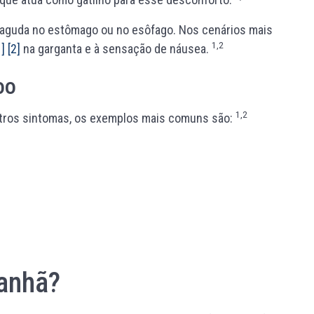
o aguda no estômago ou no esôfago. Nos cenários mais
1,2
1]
[2]
na garganta e à sensação de náusea.
oo
1,2
tros sintomas, os exemplos mais comuns são:
anhã?