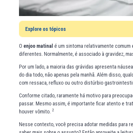
Explore os tópicos
O
enjoo matinal
é um sintoma relativamente comum e 
diferentes. Normalmente, é associado à gravidez, ma
Por um lado, a maioria das grávidas apresenta náuse
do dia todo, não apenas pela manhã. Além disso, qua
com ressaca, refluxo ou outro distúrbio gastrointesti
Conforme citado, raramente há motivo para preocupa
passar. Mesmo assim, é importante ficar atento e tr
2
houver vômito.
Nesse contexto, você precisa adotar medidas para rep
saber mais sobre o assunto? Então aproveite a leitur