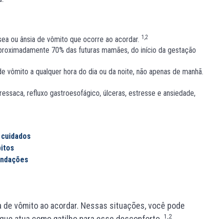
1,2
ea ou ânsia de vômito que ocorre ao acordar.
aproximadamente 70% das futuras mamães, do início da gestação
e vômito a qualquer hora do dia ou da noite, não apenas de manhã.
essaca, refluxo gastroesofágico, úlceras, estresse e ansiedade,
 cuidados
bitos
endações
ia de vômito ao acordar. Nessas situações, você pode
1,2
 que atua como gatilho para esse desconforto.