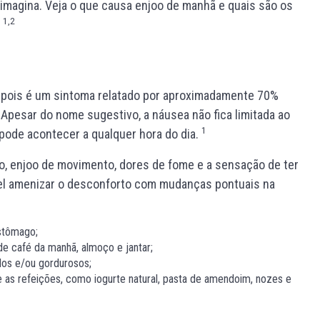
imagina. Veja o que causa enjoo de manhã e quais são os
1,2
!
, pois é um sintoma relatado por aproximadamente 70%
 Apesar do nome sugestivo, a náusea não fica limitada ao
1
 pode acontecer a qualquer hora do dia.
xo, enjoo de movimento, dores de fome e a sensação de ter
vel amenizar o desconforto com mudanças pontuais na
stômago;
de café da manhã, almoço e jantar;
dos e/ou gordurosos;
tre as refeições, como iogurte natural, pasta de amendoim, nozes e