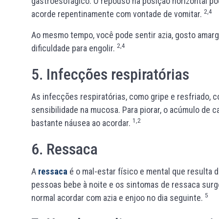
gastroesofágico. O repouso na posição horizontal pod
2,4
acorde repentinamente com vontade de vomitar.
Ao mesmo tempo, você pode sentir azia, gosto amarg
2,4
dificuldade para engolir.
5. Infecções respiratórias
As infecções respiratórias, como gripe e resfriado,
sensibilidade na mucosa. Para piorar, o acúmulo de c
1,2
bastante náusea ao acordar.
6. Ressaca
A
ressaca
é o mal-estar físico e mental que resulta
pessoas bebe à noite e os sintomas de ressaca surg
5
normal acordar com azia e enjoo no dia seguinte.