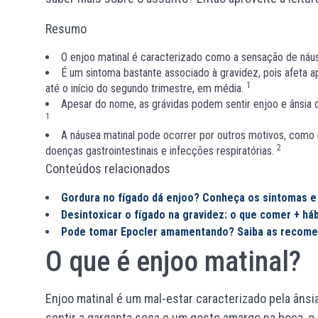
Resumo
O enjoo matinal é caracterizado como a sensação de náus
É um sintoma bastante associado à gravidez, pois afeta 
1
até o início do segundo trimestre, em média.
Apesar do nome, as grávidas podem sentir enjoo e ânsia d
1
A náusea matinal pode ocorrer por outros motivos, como r
2
doenças gastrointestinais e infecções respiratórias.
Conteúdos relacionados
Gordura no fígado dá enjoo? Conheça os sintomas e
Desintoxicar o fígado na gravidez: o que comer + há
Pode tomar Epocler amamentando? Saiba as recom
O que é enjoo matinal?
Enjoo matinal é um mal-estar caracterizado pela âns
sentir a garganta seca e um gosto amargo na boca, o