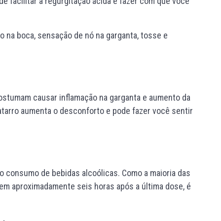
e facilitar a regurgitação ácida e fazer com que você
o na boca, sensação de nó na garganta, tosse e
 costumam causar inflamação na garganta e aumento da
atarro aumenta o desconforto e pode fazer você sentir
 do consumo de bebidas alcoólicas. Como a maioria das
em aproximadamente seis horas após a última dose, é