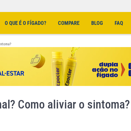
O QUE É O FÍGADO?
COMPARE
BLOG
FAQ
sintoma?
al? Como aliviar o sintoma?