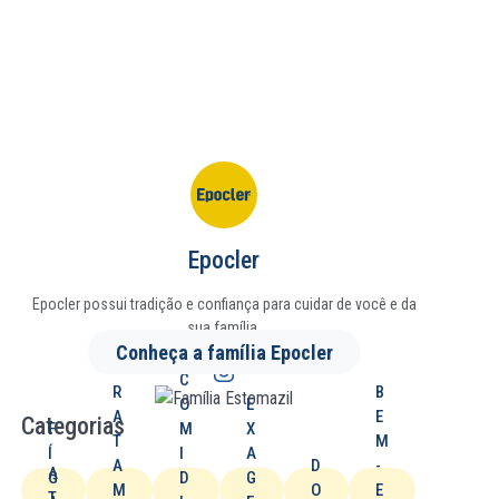
Epocler
Epocler possui tradição e confiança para cuidar de você e da
sua família.
Conheça a família Epocler
T
C
R
B
O
E
A
E
Categorias
F
M
X
T
M
Í
I
A
A
D
-
A
G
D
G
M
O
E
T