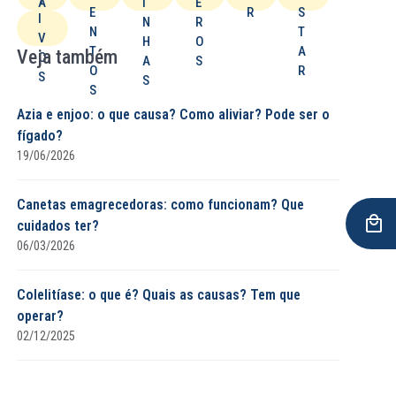
A
I
E
E
R
S
I
D
N
R
N
T
V
O
H
O
T
A
Veja também
O
A
S
O
R
S
S
S
Azia e enjoo: o que causa? Como aliviar? Pode ser o
fígado?
19/06/2026
Canetas emagrecedoras: como funcionam? Que
cuidados ter?
06/03/2026
Colelitíase: o que é​? Quais as causas? Tem que
operar?
02/12/2025