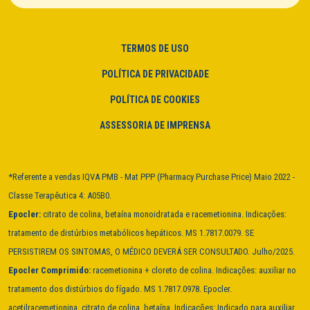
TERMOS DE USO
POLÍTICA DE PRIVACIDADE
POLÍTICA DE COOKIES
ASSESSORIA DE IMPRENSA
*Referente a vendas IQVA PMB - Mat PPP (Pharmacy Purchase Price) Maio 2022 -
Classe Terapêutica 4: A05B0.
Epocler:
citrato de colina, betaína monoidratada e racemetionina. Indicações:
tratamento de distúrbios metabólicos hepáticos. MS 1.7817.0079. SE
PERSISTIREM OS SINTOMAS, O MÉDICO DEVERÁ SER CONSULTADO. Julho/2025.
Epocler Comprimido:
racemetionina + cloreto de colina. Indicações: auxiliar no
tratamento dos distúrbios do fígado. MS 1.7817.0978. Epocler.
acetilracemetionina, citrato de colina, betaína. Indicações: Indicado para auxiliar