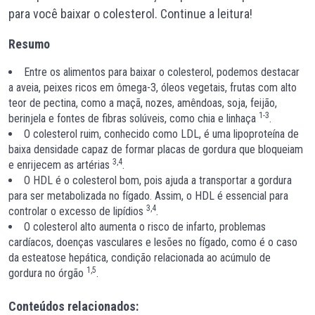
para você baixar o colesterol. Continue a leitura!
Resumo
Entre os alimentos para baixar o colesterol, podemos destacar
a aveia, peixes ricos em ômega-3, óleos vegetais, frutas com alto
teor de pectina, como a maçã, nozes, amêndoas, soja, feijão,
1-3
berinjela e fontes de fibras solúveis, como chia e linhaça
.
O colesterol ruim, conhecido como LDL, é uma lipoproteína de
baixa densidade capaz de formar placas de gordura que bloqueiam
3,4
e enrijecem as artérias
.
O HDL é o colesterol bom, pois ajuda a transportar a gordura
para ser metabolizada no fígado. Assim, o HDL é essencial para
3,4
controlar o excesso de lipídios
.
O colesterol alto aumenta o risco de infarto, problemas
cardíacos, doenças vasculares e lesões no fígado, como é o caso
da esteatose hepática, condição relacionada ao acúmulo de
1,5
gordura no órgão
.
Conteúdos relacionados: