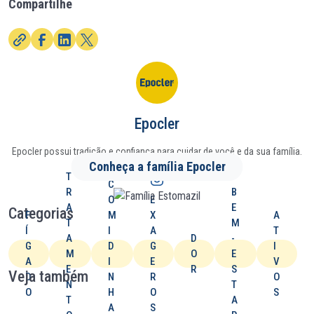
Compartilhe
Epocler
Epocler possui tradição e confiança para cuidar de você e da sua família.
Conheça a família Epocler
T
C
R
B
O
E
A
E
Categorias
F
M
X
A
T
M
Í
I
A
T
A
D
-
G
D
G
I
M
O
E
A
I
E
V
E
R
S
Veja também
D
N
R
O
N
T
O
H
O
S
T
A
A
S