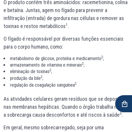
O produto contém três aminoácidos: racemetionina, colina
e betaína. Juntas, agem no
fígado
para prevenir a
infiltração (entrada) de gordura nas células e remover as
1
toxinas e restos metabólicos
.
O fígado é responsável por diversas funções essenciais
para o corpo humano, como:
2
metabolismo de glicose, proteína e medicamento
;
2
armazenamento de vitamina e minerais
;
2
eliminação de toxinas
;
2
produção da
bile
;
2
regulação da coagulação sanguínea
.
As atividades celulares geram resíduos que se depositam
nas membranas hepáticas. Quando o órgão trabalha mais,
3
a sobrecarga causa desconfortos e até riscos à saúde
.
Em geral, mesmo sobrecarregado, seja por uma