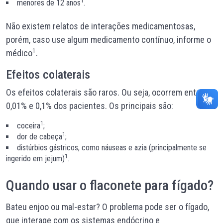
1
menores de 12 anos
.
Não existem relatos de interações medicamentosas,
porém, caso use algum medicamento contínuo, informe o
1
médico
.
Efeitos colaterais
Os efeitos colaterais são raros. Ou seja, ocorrem entre
0,01% e 0,1% dos pacientes. Os principais são:
1
coceira
;
1
dor de cabeça
;
distúrbios gástricos, como náuseas e azia (principalmente se
1
ingerido em jejum)
.
Quando usar o flaconete para
fígado
?
Bateu enjoo ou mal-estar? O problema pode ser o fígado,
que interage com os sistemas endócrino e