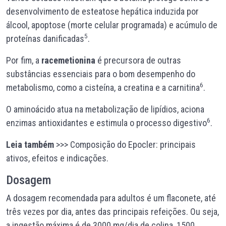
desenvolvimento de esteatose hepática induzida por
álcool, apoptose (morte celular programada) e acúmulo de
5
proteínas danificadas
.
Por fim, a
racemetionina
é precursora de outras
substâncias essenciais para o bom desempenho do
6
metabolismo, como a cisteína, a creatina e a carnitina
.
O aminoácido atua na metabolização de lipídios, aciona
6
enzimas antioxidantes e estimula o processo digestivo
.
Leia também
>>>
Composição do Epocler
: principais
ativos, efeitos e indicações.
Dosagem
A dosagem recomendada para adultos é um flaconete, até
três vezes por dia, antes das principais refeições. Ou seja,
a ingestão máxima é de 3000 mg/dia de colina, 1500