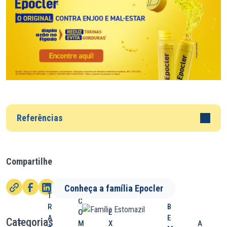
Referências
Compartilhe
Conheça a família Epocler
T
C
R
B
O
E
A
E
Categorias
F
M
X
A