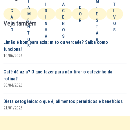
T
M
Í
I
A
T
A
D
-
G
D
G
I
M
O
E
A
I
E
V
E
R
S
Veja também
D
N
R
O
N
T
O
H
O
S
T
A
A
S
O
R
Limão é bom para azia: mito ou verdade? Saiba como
S
S
funciona!
10/06/2026
Café dá azia? O que fazer para não tirar o cafezinho da
rotina?
30/04/2026
Dieta cetogênica: o que é, alimentos permitidos e benefícios
21/01/2026