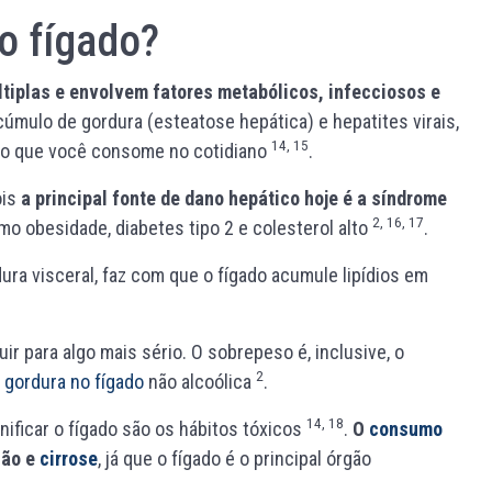
o fígado?
tiplas e envolvem fatores metabólicos, infecciosos e
cúmulo de gordura (esteatose hepática) e hepatites virais,
14, 15
o o que você consome no cotidiano
.
ois
a principal fonte de dano hepático hoje é a síndrome
2, 16, 17
o obesidade, diabetes tipo 2 e colesterol alto
.
ra visceral, faz com que o fígado acumule lipídios em
ir para algo mais sério. O sobrepeso é, inclusive, o
2
e
gordura no fígado
não alcoólica
.
14, 18
ificar o fígado são os hábitos tóxicos
.
O
consumo
ção e
cirrose
, já que o fígado é o principal órgão