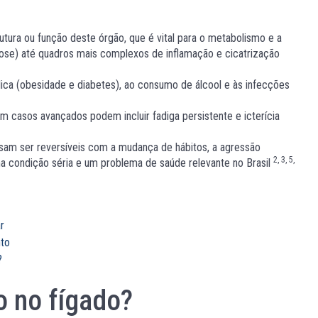
utura ou função deste órgão, que é vital para o metabolismo e a
ose) até quadros mais complexos de inflamação e cicatrização
ca (obesidade e diabetes), ao consumo de álcool e às infecções
 casos avançados podem incluir fadiga persistente e icterícia
sam ser reversíveis com a mudança de hábitos, a agressão
2, 3, 5,
a condição séria e um problema de saúde relevante no Brasil
r
nto
?
o no fígado?