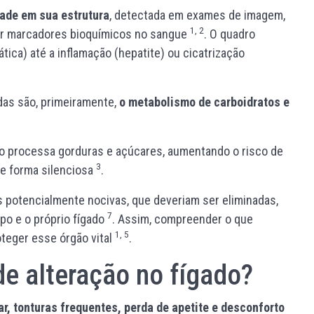
dade em sua estrutura
, detectada em exames de imagem,
1, 2
por marcadores bioquímicos no sangue
. O quadro
ica) até a inflamação (hepatite) ou cicatrização
das são, primeiramente,
o metabolismo de carboidratos e
o processa gorduras e açúcares, aumentando o risco de
3
de forma silenciosa
.
s potencialmente nocivas, que deveriam ser eliminadas,
7
o e o próprio fígado
. Assim, compreender o que
1, 5
roteger esse órgão vital
.
e alteração no fígado?
, tonturas frequentes, perda de apetite e desconforto