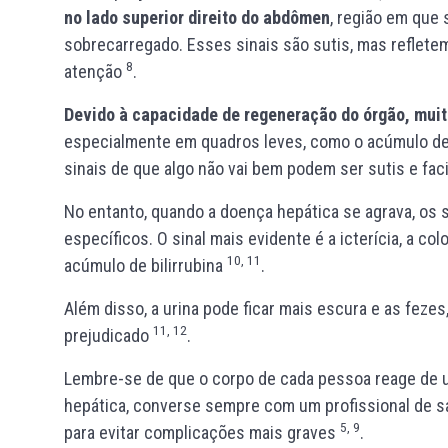
no lado superior direito do abdômen
, região em que 
sobrecarregado. Esses sinais são sutis, mas reflet
8
atenção
.
Devido à capacidade de regeneração do órgão, muit
especialmente em quadros leves, como o acúmulo de
sinais de que algo não vai bem podem ser sutis e fac
No entanto, quando a doença hepática se agrava, os s
específicos. O sinal mais evidente é a icterícia, a c
10, 11
acúmulo de bilirrubina
.
Além disso, a urina pode ficar mais escura e as fezes
11, 12
prejudicado
.
Lembre-se de que o corpo de cada pessoa reage de u
hepática, converse sempre com um profissional de sa
5, 9
para evitar complicações mais graves
.