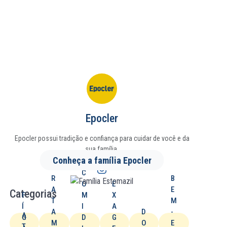
Epocler
Epocler possui tradição e confiança para cuidar de você e da
sua família.
Conheça a família Epocler
T
C
R
B
O
E
A
E
Categorias
F
M
X
T
M
Í
I
A
A
D
-
A
G
D
G
M
O
E
T