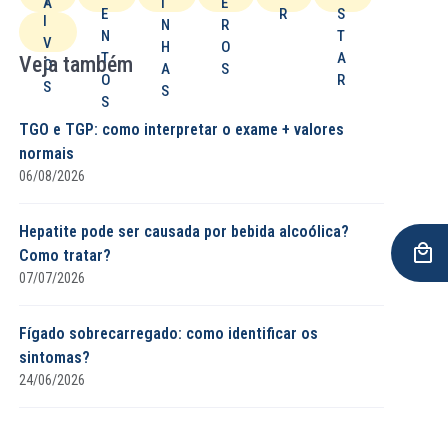
A
I
E
E
R
S
I
D
N
R
N
T
V
O
H
O
T
A
Veja também
O
A
S
O
R
S
S
S
TGO e TGP: como interpretar o exame + valores
normais
06/08/2026
Hepatite pode ser causada por bebida alcoólica?
Como tratar?
07/07/2026
Fígado sobrecarregado: como identificar os
sintomas?
24/06/2026