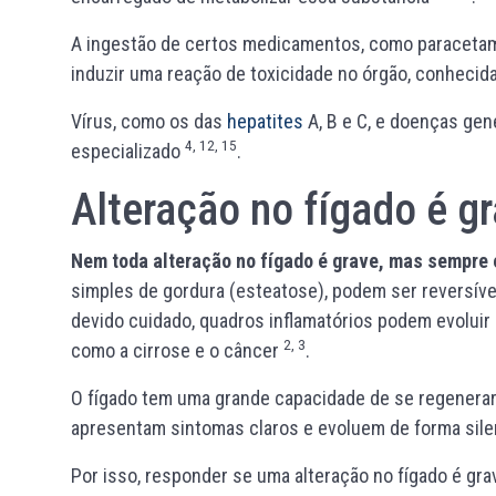
A ingestão de certos medicamentos, como paracetamol
induzir uma reação de toxicidade no órgão, conheci
Vírus, como os das
hepatites
A, B e C, e doenças ge
4, 12, 15
especializado
.
Alteração no fígado é g
Nem toda alteração no fígado é grave, mas sempre 
simples de gordura (esteatose), podem ser reversív
devido cuidado, quadros inflamatórios podem evolui
2, 3
como a cirrose e o câncer
.
O fígado tem uma grande capacidade de se regenerar, 
apresentam sintomas claros e evoluem de forma sil
Por isso, responder se uma alteração no fígado é gr