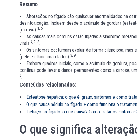
Resumo
Alterações no fígado são quaisquer anormalidades na estr
desintoxicação. Incluem desde o acúmulo de gordura (esteat
1, 6
(cirrose)
.
As causas mais comuns estão ligadas à síndrome metabóli
4, 7, 8
virais
.
Os sintomas costumam evoluir de forma silenciosa, mas em
3, 9
(pele e olhos amarelados)
.
Embora quadros iniciais, como o acúmulo de gordura, pos
contínua pode levar a danos permanentes como a cirrose, um
6
.
Conteúdos relacionados:
Esteatose hepática: o que é, graus, sintomas e como trata
O que causa nódulo no fígado + como funciona o tratame
Inchaço no fígado: o que causa? Como tratar os sintomas
O que significa alteraçã