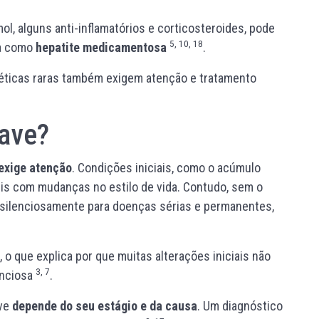
, alguns anti-inflamatórios e corticosteroides, pode
5, 10, 18
da como
hepatite medicamentosa
.
néticas raras também exigem atenção e tratamento
rave?
exige atenção
. Condições iniciais, como o acúmulo
eis com mudanças no estilo de vida. Contudo, sem o
r silenciosamente para doenças sérias e permanentes,
o que explica por que muitas alterações iniciais não
3, 7
enciosa
.
ave
depende do seu estágio e da causa
. Um diagnóstico