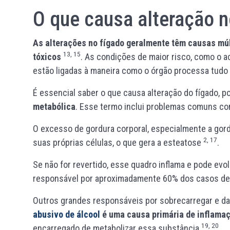
O que causa alteração n
As alterações no fígado geralmente têm causas múl
13, 15
tóxicos
. As condições de maior risco, como o a
estão ligadas à maneira como o órgão processa tud
É essencial saber o que causa alteração do fígado, p
metabólica
. Esse termo inclui problemas comuns com
O excesso de gordura corporal, especialmente a gordu
2, 17
suas próprias células, o que gera a esteatose
.
Se não for revertido, esse quadro inflama e pode evolu
responsável por aproximadamente 60% dos casos d
Outros grandes responsáveis por sobrecarregar e dan
abusivo de álcool
é uma causa primária de inflama
19, 20
encarregado de metabolizar essa substância
.